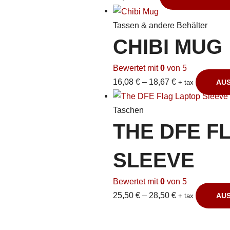
Tassen & andere Behälter
CHIBI MUG
Bewertet mit
0
von 5
16,08
€
–
18,67
€
AU
+ tax
Taschen
THE DFE F
SLEEVE
Bewertet mit
0
von 5
25,50
€
–
28,50
€
AU
+ tax