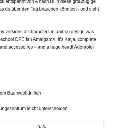
ck entspannt von A nach B! In diese großzügige
as du über den Tag brauchen könntest - und sieht
tiny versions of characters in anime) design was
-school DFE fan AmalgamX! It’s Katja, complete
 and accessoires – and a huge head! Adorable!
hem Baumwolldrillich
lungszentrum leicht unterscheiden
n. a.