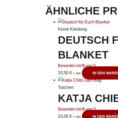
ÄHNLICHE P
Keine Kleidung
DEUTSCH 
BLANKET
Bewertet mit
0
von 5
33,50
€
IN DEN WAR
+ tax
Taschen
KATJA CHI
Bewertet mit
0
von 5
23,00
€
IN DEN WAR
+ tax