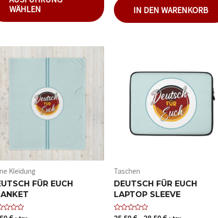
von
WÄHLEN
IN DEN WARENKORB
5
ne Kleidung
Taschen
EUTSCH FÜR EUCH
DEUTSCH FÜR EUCH
LANKET
LAPTOP SLEEVE
,50
€
25,50
€
–
28,50
€
ertet
Bewertet