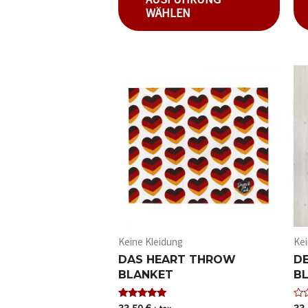
WÄHLEN
Keine Kleidung
Kei
DAS HEART THROW
D
BLANKET
B
33,50
€
33
Bewertet mit
Bew