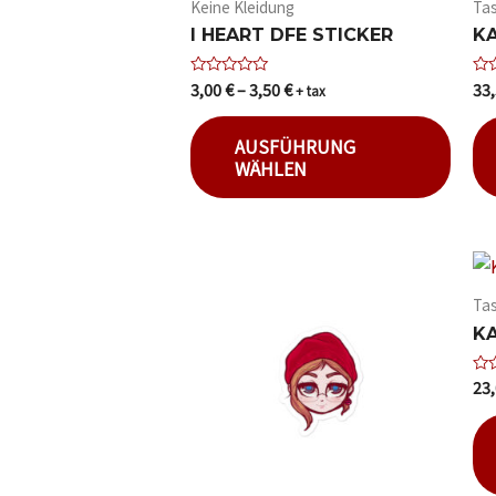
Keine Kleidung
Ta
I HEART DFE STICKER
KA
3,00
€
–
3,50
€
33
Bewertet
Bew
+ tax
mit
mit
0
0
von
von
AUSFÜHRUNG
5
5
WÄHLEN
Ta
KA
23
Bew
mit
0
von
5