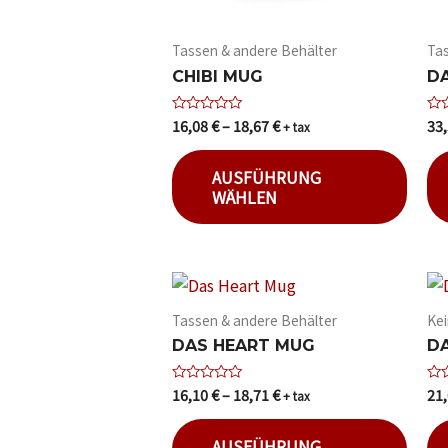
Tassen & andere Behälter
Ta
CHIBI MUG
D
16,08
€
–
18,67
€
33
Bewertet
Bew
+ tax
mit
mit
0
0
von
von
AUSFÜHRUNG
5
5
WÄHLEN
Tassen & andere Behälter
Kei
DAS HEART MUG
D
16,10
€
–
18,71
€
21
Bewertet
Bew
+ tax
mit
mit
0
0
von
von
AUSFÜHRUNG
5
5