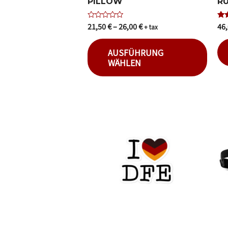
PILLOW
R
21,50
€
–
26,00
€
46
Bewertet
Bew
+ tax
mit
5.0
0
von
von
AUSFÜHRUNG
5
WÄHLEN