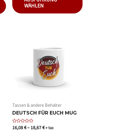
WÄHLEN
Tassen & andere Behälter
DEUTSCH FÜR EUCH MUG
16,08
€
–
18,67
€
Bewertet
+ tax
mit