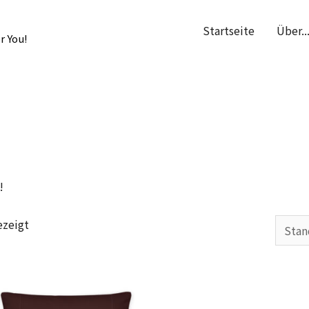
Startseite
Über..
r You!
!
ezeigt