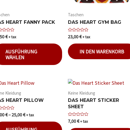
schen
Taschen
AS HEART FANNY PACK
DAS HEART GYM BAG
,50
€
23,00
€
ertet
Bewertet
+ tax
+ tax
mit
0
von
AUSFÜHRUNG
IN DEN WARENKORB
5
WÄHLEN
ne Kleidung
Keine Kleidung
AS HEART PILLOW
DAS HEART STICKER
SHEET
,00
€
–
25,00
€
ertet
+ tax
7,00
€
Bewertet
+ tax
mit
0
AUSFÜHRUNG