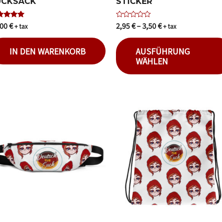
UCKSACK
STICKER
,00
€
2,95
€
–
3,50
€
ertet mit
Bewertet
+ tax
+ tax
0
mit
 5
0
von
IN DEN WARENKORB
AUSFÜHRUNG
5
WÄHLEN