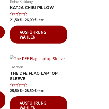
Keine Kleidung
KATJA CHIBI PILLOW
21,50
€
–
26,00
€
Bewertet
+ tax
mit
0
von
AUSFÜHRUNG
5
WÄHLEN
Taschen
THE DFE FLAG LAPTOP
SLEEVE
25,50
€
–
28,50
€
Bewertet
+ tax
mit
0
von
AUSFÜHRUNG
5
WÄHLEN