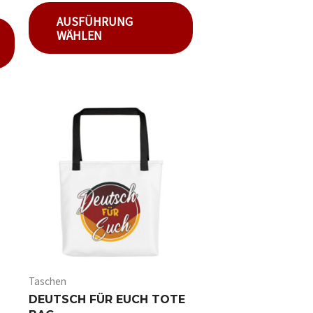
0
von
AUSFÜHRUNG
5
WÄHLEN
Taschen
DEUTSCH FÜR EUCH TOTE