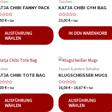
schen
Taschen
TJA CHIBI FANNY PACK
KATJA CHIBI GYM BAG
,50
€
23,00
€
ertet
Bewertet
+ tax
+ tax
mit
0
von
AUSFÜHRUNG
IN DEN WARENKORB
5
WÄHLEN
schen
Tassen & andere Behälter
TJA CHIBI TOTE BAG
KLUGSCHEISSER MUGS
,00
€
16,08
€
–
18,67
€
ertet
Bewertet
+ tax
+ tax
mit
0
von
AUSFÜHRUNG
AUSFÜHRUNG
5
WÄHLEN
WÄHLEN