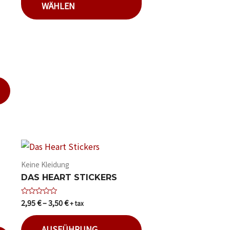
WÄHLEN
Keine Kleidung
DAS HEART STICKERS
2,95
€
–
3,50
€
Bewertet
+ tax
mit
0
von
AUSFÜHRUNG
5