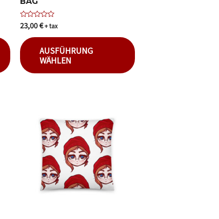
BAG
23,00
€
Bewertet
+ tax
mit
0
von
AUSFÜHRUNG
5
WÄHLEN