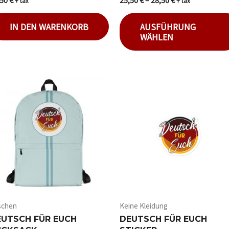
+ tax
+ tax
mit
0
von
IN DEN WARENKORB
AUSFÜHRUNG
5
WÄHLEN
schen
Keine Kleidung
EUTSCH FÜR EUCH
DEUTSCH FÜR EUCH