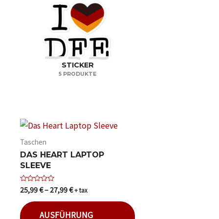
STICKER
5 PRODUKTE
Taschen
DAS HEART LAPTOP
SLEEVE
25,99
€
–
27,99
€
Bewertet
+ tax
mit
0
von
AUSFÜHRUNG
5