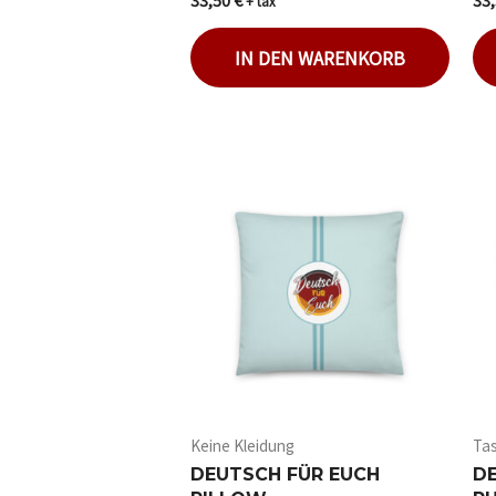
+ tax
5.00
mit
von 5
0
von
IN DEN WARENKORB
5
Keine Kleidung
Ta
DEUTSCH FÜR EUCH
D