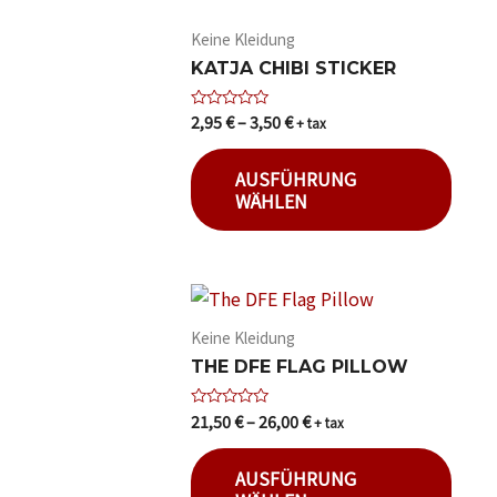
Keine Kleidung
KATJA CHIBI STICKER
2,95
€
–
3,50
€
Bewertet
+ tax
mit
0
von
AUSFÜHRUNG
5
WÄHLEN
Keine Kleidung
THE DFE FLAG PILLOW
21,50
€
–
26,00
€
Bewertet
+ tax
mit
0
von
AUSFÜHRUNG
5