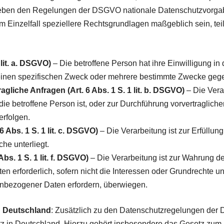
 neben den Regelungen der DSGVO nationale Datenschutzvorga
im Einzelfall speziellere Rechtsgrundlagen maßgeblich sein, teil
 lit. a. DSGVO)
– Die betroffene Person hat ihre Einwilligung in 
inen spezifischen Zweck oder mehrere bestimmte Zwecke geg
agliche Anfragen (Art. 6 Abs. 1 S. 1 lit. b. DSGVO)
– Die Verar
die betroffene Person ist, oder zur Durchführung vorvertraglich
erfolgen.
6 Abs. 1 S. 1 lit. c. DSGVO)
– Die Verarbeitung ist zur Erfüllung
che unterliegt.
bs. 1 S. 1 lit. f. DSGVO)
– Die Verarbeitung ist zur Wahrung de
ten erforderlich, sofern nicht die Interessen oder Grundrechte u
nbezogener Daten erfordern, überwiegen.
n Deutschland
: Zusätzlich zu den Datenschutzregelungen der
 in Deutschland. Hierzu gehört insbesondere das Gesetz zum 