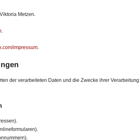
Viktoria Metzen.
m
.
ch.com/impressum
.
ungen
Arten der verarbeiteten Daten und die Zwecke ihrer Verarbeitun
n
ressen).
nlineformularen).
fonnummern).