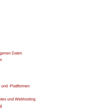
ogenen Daten
rn
e und -Plattformen
botes und Webhosting
ng