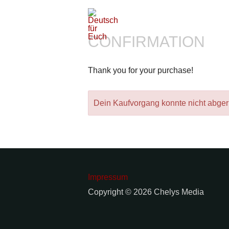
Deutsch für Euch
German for Who? - German for
CONFIRMATION
Thank you for your purchase!
Dein Kaufvorgang konnte nicht abge
Impressum
Copyright © 2026 Chelys Media