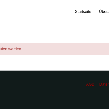
Startseite
Über..
 You!
rufen werden.
AGB
Daten